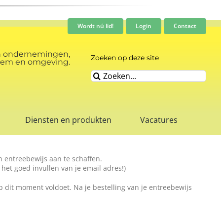
Wordt nú lid!
Login
Contact
n ondernemingen,
Zoeken op deze site
rnhem en omgeving.
Zoeken
naar:
Diensten en produkten
Vacatures
n entreebewijs aan te schaffen.
het goed invullen van je email adres!)
op dit moment voldoet. Na je bestelling van je entreebewijs