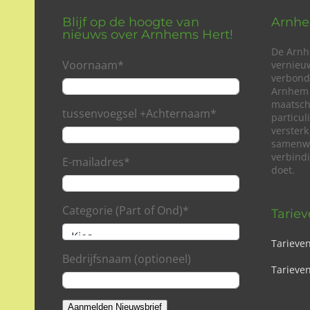
Blijf op de hoogte van
Arnhe
nieuws over Arnhems Hert!
De Arnh
Voornaam
*
vernieu
verbond
Arnhem 
maatsch
tussenvoegsel +Achternaam
*
particu
versterk
samenwe
verbind
E-mailadres
*
doet.
Categorie (Part of Ond)
*
Tarie
Tarieve
Bedrijfsnaam (optioneel)
Tarieven
Aanmelden Nieuwsbrief