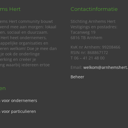
ms Hert
Contactinformatie
ems Hert community bouwt
Stichting Arnhems Hert
wend mee aan morgen: lokaal
Vestigings en postadres:
en, sociaal en duurzaam.
Tacanweg 19
Hert heet ondernemers,
6816 TB Arnhem
appelijke organisaties en
KvK nr Arnhem: 99208466
lieren welkom! Doe je mee dan
RSIN nr: 868867172
 je ook de onderlinge
T 06 – 41 21 48 00
rking en creëer je
ing waarbij iedereen ertoe
Email:
welkom@arnhemshert.
Beheer
ven
n voor ondernemers
 voor particulieren