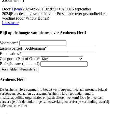
Saskia en [...]
Door
Tjwan
|
2024-09-20T10:36:27+02:00
16 september
2024
|
Reacties uitgeschakeld
voor Presentatie over gezondheid en
voeding (door Wholy Bones)
Lees meer
Blijf op de hoogte van nieuws over Arnhems Hert!
Voornaam
*
tussenvoegsel +Achternaam
*
E-mailadres
*
Categorie (Part of Ond)
*
Bedrijfsnaam (optioneel)
Aanmelden Nieuwsbrief
Arnhems Hert
De Arnhems Hert community bouwt vernieuwend mee aan morgen: lokaal
verbonden, sociaal en duurzaam. Arnhem Hert heet ondernemers,
maatschappelijke organisaties en particulieren welkom! Doe je mee dan
versterk je ook de onderlinge samenwerking en creëer je verbinding waarbij
iedereen ertoe doet.