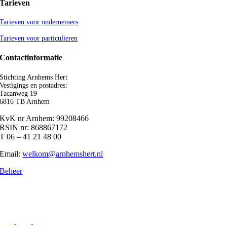
Tarieven
Tarieven voor ondernemers
Tarieven voor particulieren
Contactinformatie
Stichting Arnhems Hert
Vestigings en postadres:
Tacanweg 19
6816 TB Arnhem
KvK nr Arnhem: 99208466
RSIN nr: 868867172
T 06 – 41 21 48 00
Email:
welkom@arnhemshert.nl
Beheer