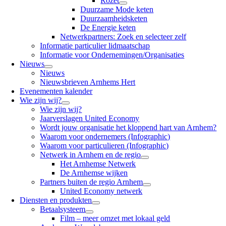
Rozet
Duurzame Mode keten
Duurzaamheidsketen
De Energie keten
Netwerkpartners: Zoek en selecteer zelf
Informatie particulier lidmaatschap
Informatie voor Ondernemingen/Organisaties
Nieuws
Nieuws
Nieuwsbrieven Arnhems Hert
Evenementen kalender
Wie zijn wij?
Wie zijn wij?
Jaarverslagen United Economy
Wordt jouw organisatie het kloppend hart van Arnhem?
Waarom voor ondernemers (Infographic)
Waarom voor particulieren (Infographic)
Netwerk in Arnhem en de regio
Het Arnhemse Netwerk
De Arnhemse wijken
Partners buiten de regio Arnhem
United Economy netwerk
Diensten en produkten
Betaalsysteem
Film – meer omzet met lokaal geld