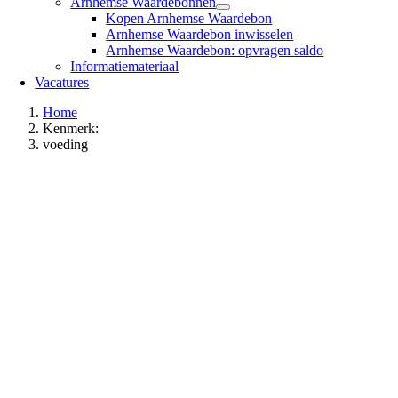
Arnhemse Waardebonnen
Kopen Arnhemse Waardebon
Arnhemse Waardebon inwisselen
Arnhemse Waardebon: opvragen saldo
Informatiemateriaal
Vacatures
Home
Kenmerk:
voeding