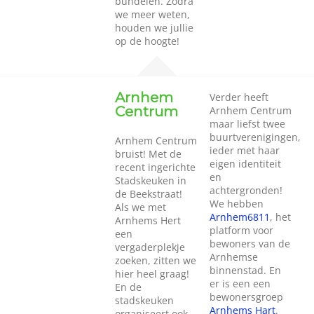
bundelen. Zodra
we meer weten,
houden we jullie
op de hoogte!
Arnhem
Verder heeft
Centrum
Arnhem Centrum
maar liefst twee
buurtverenigingen,
Arnhem Centrum
ieder met haar
bruist! Met de
eigen identiteit
recent ingerichte
en
Stadskeuken in
achtergronden!
de Beekstraat!
We hebben
Als we met
Arnhem6811
, het
Arnhems Hert
platform voor
een
bewoners van de
vergaderplekje
Arnhemse
zoeken, zitten we
binnenstad. En
hier heel graag!
er is een een
En de
bewonersgroep
stadskeuken
Arnhems Hart
.
organiseert ook