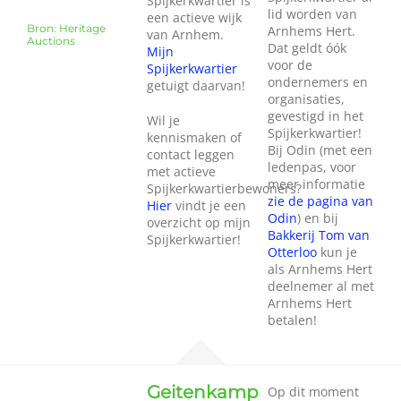
Spijkerkwartier is
lid worden van
een actieve wijk
Bron: Heritage
Arnhems Hert.
van Arnhem.
Auctions
Dat geldt óók
Mijn
voor de
Spijkerkwartier
ondernemers en
getuigt daarvan!
organisaties,
gevestigd in het
Wil je
Spijkerkwartier!
kennismaken of
Bij Odin (met een
contact leggen
ledenpas, voor
met actieve
meer informatie
Spijkerkwartierbewoners?
zie de pagina van
Hier
vindt je een
Odin
) en bij
overzicht op mijn
Bakkerij Tom van
Spijkerkwartier!
Otterloo
kun je
als Arnhems Hert
deelnemer al met
Arnhems Hert
betalen!
Geitenkamp
Op dit moment