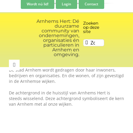
Ga
Wordt nú lid!
Login
Contact
naar
inhoud
Arnhems Hert: Dé
Zoeken
duurzame
op deze
community van
site
ondernemingen,
organisaties én
Zoeken
particulieren in
naar:
Arnhem en
omgeving.
Toggle
De stad Arnhem wordt gedragen door haar inwoners,
Navigation
bedrijven en organisaties. En die wonen, of zijn gevestigd
Community
in de Arnhemse wijken.
De achtergrond in de huisstijl van Arnhems Hert is
steeds wisselend. Deze achtergrond symboliseert de kern
Nieuws
van Arnhem met al onze wijken.
Evenementen kalender