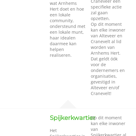
Craneveer een
wat Arnhems
specifieke actie
Hert doet en hoe
zal gaan
een lokale
opzetten.
community,
Op dit moment
ondersteund met
kan elke inwoner
een lokale munt,
van Alteveer en
haar idealen
Cranevelt al lid
daarmee kan
worden van
helpen
Arnhems Hert.
realiseren.
Dat geldt óók
voor de
ondernemers en
organisaties,
gevestigd in
Alteveer en/of
Cranevelt!
Spijkerkwartier
Op dit moment
kan elke inwoner
van
Het
Spijkerkwartier al