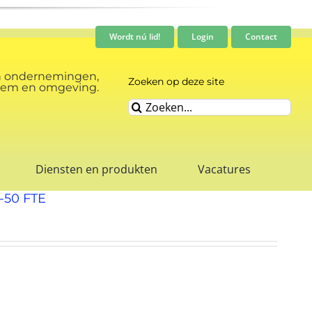
Wordt nú lid!
Login
Contact
n ondernemingen,
Zoeken op deze site
rnhem en omgeving.
Zoeken
naar:
Diensten en produkten
Vacatures
0-50 FTE