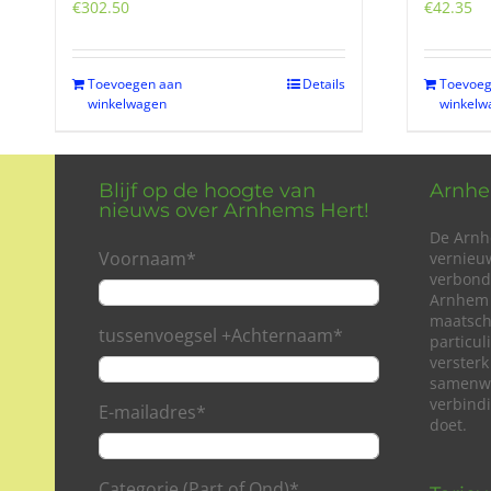
€
302.50
€
42.35
Toevoegen aan
Details
Toevoeg
winkelwagen
winkelw
Blijf op de hoogte van
Arnhe
nieuws over Arnhems Hert!
De Arnh
Voornaam
*
vernieu
verbond
Arnhem 
maatsch
tussenvoegsel +Achternaam
*
particu
versterk
samenwe
verbind
E-mailadres
*
doet.
Categorie (Part of Ond)
*