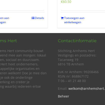
€
60.50
en aan
Details
Toevoegen aan
agen
winkelwagen
ms Hert
Contactinformatie
ems Hert community bouwt
Stichting Arnhems Hert
wend mee aan morgen: lokaal
Vestigings en postadres:
en, sociaal en duurzaam.
Tacanweg 19
Hert heet ondernemers,
6816 TB Arnhem
appelijke organisaties en
KvK nr Arnhem: 99208466
lieren welkom! Doe je mee dan
RSIN nr: 868867172
 je ook de onderlinge
T 06 – 41 21 48 00
rking en creëer je
ing waarbij iedereen ertoe
Email:
welkom@arnhemshert.
Beheer