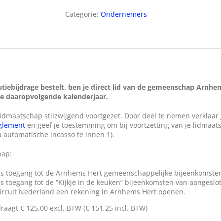
Categorie:
Ondernemers
butiebijdrage bestelt, ben je direct lid van de gemeenschap Arnh
ge daaropvolgende kalenderjaar.
lidmaatschap stilzwijgend voortgezet. Door deel te nemen verklaar 
glement
en geef je toestemming om bij voortzetting van je lidmaats
 automatische incasso te innen 1).
hap:
tis toegang tot de Arnhems Hert gemeenschappelijke bijeenkomste
is toegang tot de “Kijkje in de keuken” bijeenkomsten van aangesl
Circuit Nederland een rekening in Arnhems Hert openen.
draagt € 125,00 excl. BTW (€ 151,25 incl. BTW)