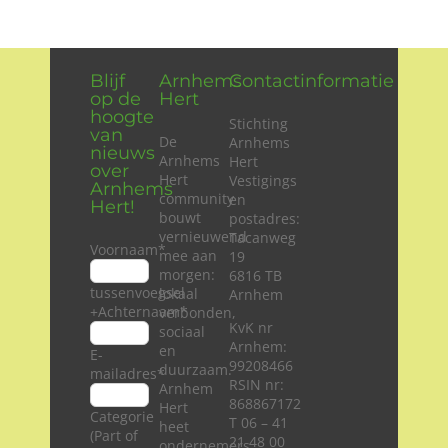
Wie zijn wij?
Blijf
Arnhems
Contactinformatie
Diensten en produkten
op de
Hert
hoogte
Stichting
van
De
Arnhems
Vacatures
nieuws
Arnhems
Hert
over
Hert
Vestigings
Arnhems
community
en
Hert!
bouwt
postadres:
vernieuwend
Tacanweg
Voornaam
*
mee aan
19
morgen:
6816 TB
tussenvoegsel
lokaal
Arnhem
+Achternaam
*
verbonden,
KvK nr
sociaal
Arnhem:
en
E-
99208466
duurzaam.
mailadres
*
RSIN nr:
Arnhem
868867172
Hert
Categorie
T 06 – 41
heet
(Part of
21 48 00
ondernemers,