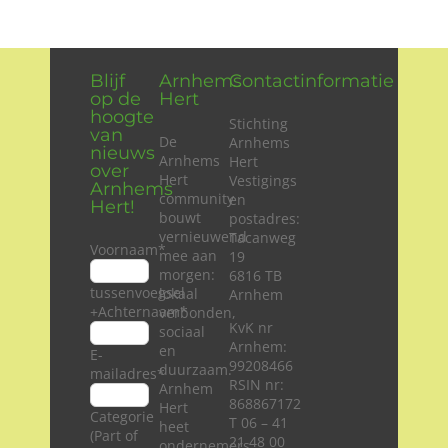
Wie zijn wij?
Blijf
Arnhems
Contactinformatie
Diensten en produkten
op de
Hert
hoogte
Stichting
van
De
Arnhems
Vacatures
nieuws
Arnhems
Hert
over
Hert
Vestigings
Arnhems
community
en
Hert!
bouwt
postadres:
vernieuwend
Tacanweg
Voornaam
*
mee aan
19
morgen:
6816 TB
tussenvoegsel
lokaal
Arnhem
+Achternaam
*
verbonden,
KvK nr
sociaal
Arnhem:
en
E-
99208466
duurzaam.
mailadres
*
RSIN nr:
Arnhem
868867172
Hert
Categorie
T 06 – 41
heet
(Part of
21 48 00
ondernemers,