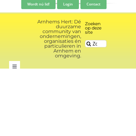
Ga
Wordt nú lid!
Login
Contact
naar
inhoud
Arnhems Hert: Dé
Zoeken
duurzame
op deze
community van
site
ondernemingen,
organisaties én
Zoeken
particulieren in
naar:
Arnhem en
omgeving.
Toggle
Navigation
Community
Nieuws
Evenementen kalender