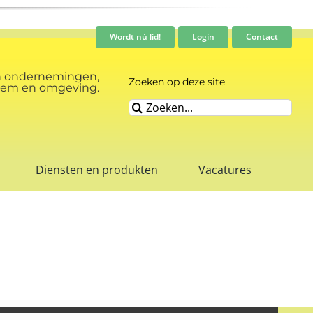
Wordt nú lid!
Login
Contact
n ondernemingen,
Zoeken op deze site
rnhem en omgeving.
Zoeken
naar:
Diensten en produkten
Vacatures