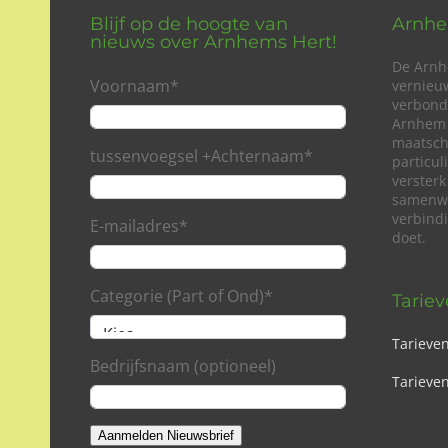
Blijf op de hoogte van
Arnhe
nieuws over Arnhems Hert!
De Arnh
Voornaam
*
vernieu
verbond
Arnhem 
maatsch
tussenvoegsel +Achternaam
*
particu
versterk
samenwe
verbind
E-mailadres
*
doet.
Categorie (Part of Ond)
*
Tarie
Tarieve
Bedrijfsnaam (optioneel)
Tarieven
Aanmelden Nieuwsbrief