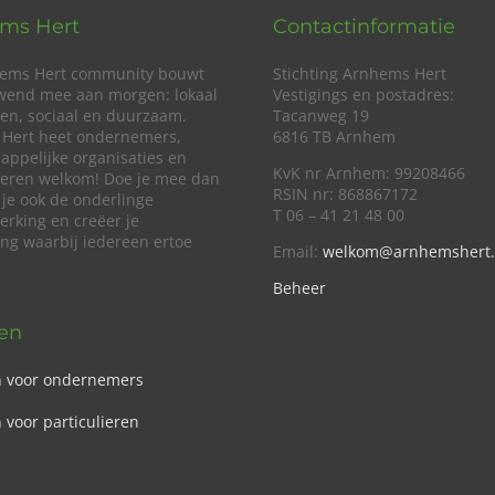
ms Hert
Contactinformatie
ems Hert community bouwt
Stichting Arnhems Hert
wend mee aan morgen: lokaal
Vestigings en postadres:
en, sociaal en duurzaam.
Tacanweg 19
Hert heet ondernemers,
6816 TB Arnhem
appelijke organisaties en
KvK nr Arnhem: 99208466
lieren welkom! Doe je mee dan
RSIN nr: 868867172
 je ook de onderlinge
T 06 – 41 21 48 00
rking en creëer je
ing waarbij iedereen ertoe
Email:
welkom@arnhemshert.
Beheer
ven
n voor ondernemers
 voor particulieren