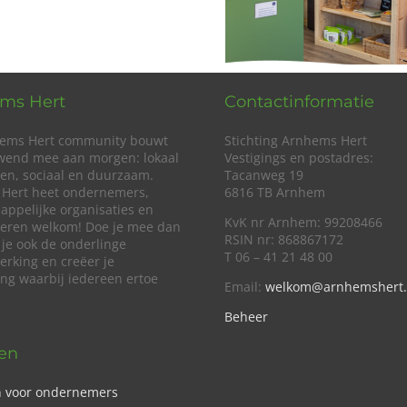
ms Hert
Contactinformatie
ems Hert community bouwt
Stichting Arnhems Hert
wend mee aan morgen: lokaal
Vestigings en postadres:
en, sociaal en duurzaam.
Tacanweg 19
Hert heet ondernemers,
6816 TB Arnhem
appelijke organisaties en
KvK nr Arnhem: 99208466
lieren welkom! Doe je mee dan
RSIN nr: 868867172
 je ook de onderlinge
T 06 – 41 21 48 00
rking en creëer je
ing waarbij iedereen ertoe
Email:
welkom@arnhemshert.
Beheer
ven
n voor ondernemers