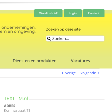
Wordt nú lid!
Login
Contact
n ondernemingen,
Zoeken op deze site
rnhem en omgeving.
Zoeken
naar:
Diensten en produkten
Vacatures
Vorige
Volgende
TEXTTIM.nl
ADRES
Koningstraat 75