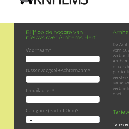
Blijf op de hoogte van
Arnhe
nieuws over Arnhems Hert!
De Arnh
Voornaam
*
vernieu
verbond
Arnhem 
maatsch
tussenvoegsel +Achternaam
*
particu
versterk
samenwe
verbind
E-mailadres
*
doet.
Categorie (Part of Ond)
*
Tarie
Tarieve