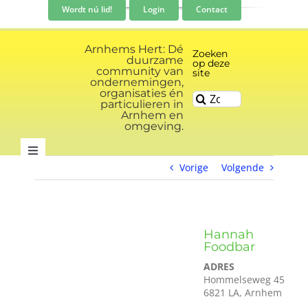
Ga
Wordt nú lid!
Login
Contact
naar
inhoud
Arnhems Hert: Dé
Zoeken
duurzame
op deze
community van
site
ondernemingen,
organisaties én
Zoeken
particulieren in
naar:
Arnhem en
omgeving.
Toggle
Vorige
Volgende
Navigation
Community
Nieuws
Hannah
Foodbar
ADRES
Evenementen kalender
Hommelseweg 45
6821 LA, Arnhem