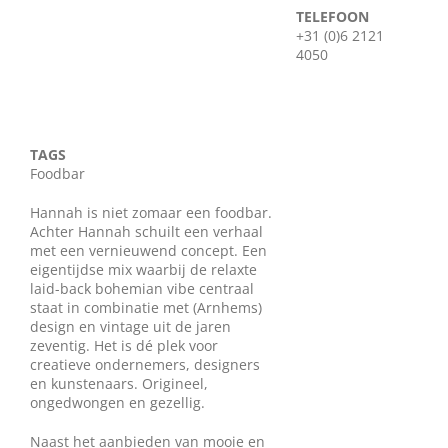
TELEFOON
Wie zijn wij?
+31 (0)6 2121
4050
Diensten en produkten
Vacatures
TAGS
Foodbar
Hannah is niet zomaar een foodbar.
Achter Hannah schuilt een verhaal
met een vernieuwend concept. Een
eigentijdse mix waarbij de relaxte
laid-back bohemian vibe centraal
staat in combinatie met (Arnhems)
design en vintage uit de jaren
zeventig. Het is dé plek voor
creatieve ondernemers, designers
en kunstenaars. Origineel,
ongedwongen en gezellig.
Naast het aanbieden van mooie en