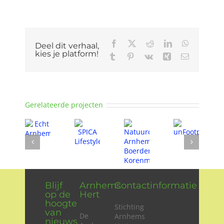
Facebook
X
Reddit
LinkedIn
WhatsApp
Deel dit verhaal,
kies je platform!
Tumblr
Pinterest
Vk
Xing
E-
mail
Gerelateerde projecten
Blijf
Arnhems
Contactinformatie
op de
Hert
hoogte
Stichting
van
De
Arnhems
nieuws