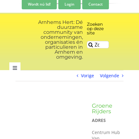
Ga
Wordt nú lid!
Login
Contact
naar
inhoud
Arnhems Hert: Dé
Zoeken
duurzame
op deze
community van
site
ondernemingen,
organisaties én
Zoeken
particulieren in
naar:
Arnhem en
omgeving.
Toggle
Vorige
Volgende
Navigation
Community
Nieuws
Groene
Rijders
ADRES
Evenementen kalender
Centrum Hub
Van