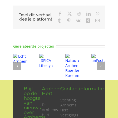
Facebook
X
Reddit
LinkedIn
WhatsApp
Deel dit verhaal,
kies je platform!
Tumblr
Pinterest
Vk
Xing
E-
mail
Gerelateerde projecten
Blijf
Arnhems
Contactinformatie
op de
Hert
hoogte
Stichting
van
De
Arnhems
nieuws
Arnhems
Hert
over
Hert
Vestigings
Arnhems