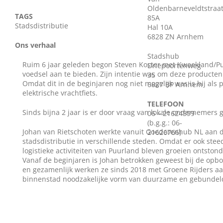
Oldenbarneveldtstraa
Wie zijn wij?
TAGS
85A
Stadsdistributie
Hal 10A
6828 ZN Arnhem
Diensten en produkten
Ons verhaal
Stadshub
Ruim 6 jaar geleden begon Steven Koster met Kweekland/P
Driepoortenweg
voedsel aan te bieden. Zijn intentie was om deze producten C
Vacatures
35
Omdat dit in de beginjaren nog niet mogelijk was is hij als
6827 BP Arnhem
elektrische vrachtfiets.
TELEFOON
Sinds bijna 2 jaar is er door vraag van lokale ondernemers 
06 – 21624599
(b.g.g.: 06-
Johan van Rietschoten werkte vanuit Goederenhub NL aan de
21626766)
stadsdistributie in verschillende steden. Omdat er ook st
logistieke activiteiten van Puurland bleven groeien ontsto
Vanaf de beginjaren is Johan betrokken geweest bij de opbo
en gezamenlijk werken ze sinds 2018 met Groene Rijders a
binnenstad noodzakelijke vorm van duurzame en gebundelde