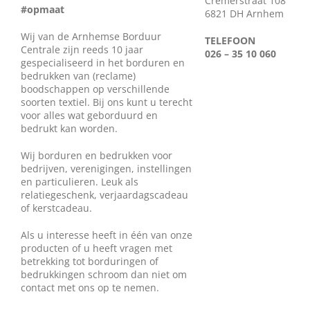
Cremerstraat 108
#opmaat
Wie zijn wij?
6821 DH Arnhem
Wij van de Arnhemse Borduur
TELEFOON
Centrale zijn reeds 10 jaar
026 – 35 10 060
Diensten en produkten
gespecialiseerd in het borduren en
bedrukken van (reclame)
boodschappen op verschillende
soorten textiel. Bij ons kunt u terecht
Vacatures
voor alles wat geborduurd en
bedrukt kan worden.
Wij borduren en bedrukken voor
bedrijven, verenigingen, instellingen
en particulieren. Leuk als
relatiegeschenk, verjaardagscadeau
of kerstcadeau.
Als u interesse heeft in één van onze
producten of u heeft vragen met
betrekking tot borduringen of
bedrukkingen schroom dan niet om
contact met ons op te nemen.