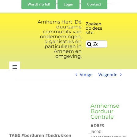
Ga
Wordt nú lid!
Login
Contact
naar
inhoud
Arnhems Hert: Dé
Zoeken
duurzame
op deze
community van
site
ondernemingen,
organisaties én
Zoeken
particulieren in
naar:
Arnhem en
omgeving.
Toggle
Vorige
Volgende
Navigation
Community
Nieuws
Arnhemse
Borduur
Centrale
Evenementen kalender
ADRES
Jacob
TAGS #borduren #bedrukken