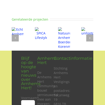
Gerelateerde projecten
Blijf
Arnhems
Contactinformatie
op de
Hert
hoogte
Stichting
van
De
Arnhems
nieuws
Arnhems
Hert
over
Hert
Vestigings
Arnhems
community
en
Hert!
bouwt
postadres:
vernieuwend
Tacanweg
Voornaam
*
mee aan
19
morgen:
6816 TB