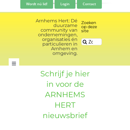
Ga
Wordt nú lid!
Login
Contact
naar
inhoud
Arnhems Hert: Dé
Zoeken
duurzame
op deze
community van
site
ondernemingen,
organisaties én
Zoeken
particulieren in
naar:
Arnhem en
omgeving.
Toggle
Schrijf je hier
Navigation
Community
in voor de
ARNHEMS
Nieuws
HERT
nieuwsbrief
Evenementen kalender