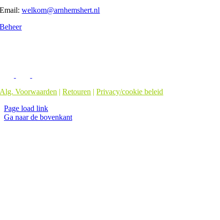
Email:
welkom@arnhemshert.nl
Beheer
Alg. Voorwaarden
|
Retouren
|
Privacy/cookie beleid
Page load link
Ga naar de bovenkant