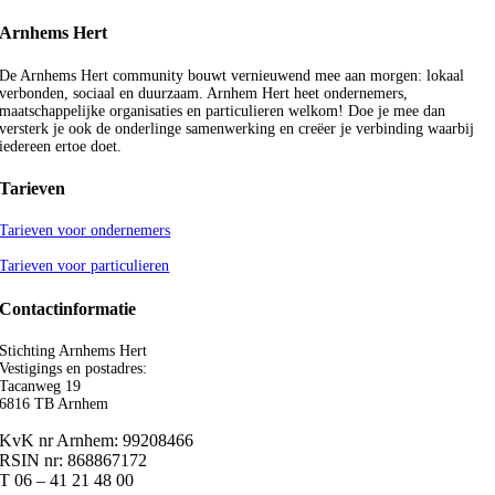
Arnhems Hert
De Arnhems Hert community bouwt vernieuwend mee aan morgen: lokaal
verbonden, sociaal en duurzaam. Arnhem Hert heet ondernemers,
maatschappelijke organisaties en particulieren welkom! Doe je mee dan
versterk je ook de onderlinge samenwerking en creëer je verbinding waarbij
iedereen ertoe doet.
Tarieven
Tarieven voor ondernemers
Tarieven voor particulieren
Contactinformatie
Stichting Arnhems Hert
Vestigings en postadres:
Tacanweg 19
6816 TB Arnhem
KvK nr Arnhem: 99208466
RSIN nr: 868867172
T 06 – 41 21 48 00