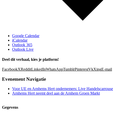
Google Calendar
iCalendar
Outlook 365
Outlook Live
Deel dit verhaal, kies je platform!
Facebook
X
Reddit
LinkedIn
WhatsApp
Tumblr
Pinterest
Vk
Xing
E-mail
Evenement Navigatie
Voor UE en Arnhems Hert ondernemers: Live Handelscarrouse
Arnhems Hert neemt deel aan de Arnhem Groen Markt
Gegevens