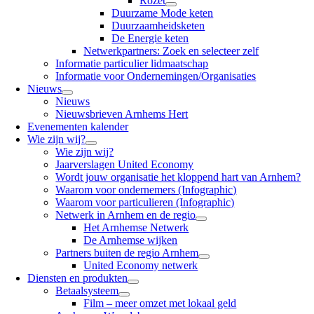
Rozet
Duurzame Mode keten
Duurzaamheidsketen
De Energie keten
Netwerkpartners: Zoek en selecteer zelf
Informatie particulier lidmaatschap
Informatie voor Ondernemingen/Organisaties
Nieuws
Nieuws
Nieuwsbrieven Arnhems Hert
Evenementen kalender
Wie zijn wij?
Wie zijn wij?
Jaarverslagen United Economy
Wordt jouw organisatie het kloppend hart van Arnhem?
Waarom voor ondernemers (Infographic)
Waarom voor particulieren (Infographic)
Netwerk in Arnhem en de regio
Het Arnhemse Netwerk
De Arnhemse wijken
Partners buiten de regio Arnhem
United Economy netwerk
Diensten en produkten
Betaalsysteem
Film – meer omzet met lokaal geld