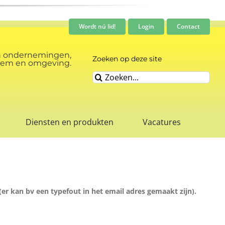
Wordt nú lid!
Login
Contact
n ondernemingen,
Zoeken op deze site
rnhem en omgeving.
Zoeken
naar:
Diensten en produkten
Vacatures
er kan bv een typefout in het email adres gemaakt zijn).