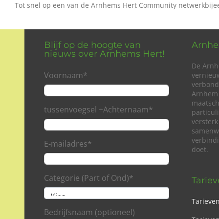
Tot snel op een van de Arnhems Hert Community netwerkbij
Blijf op de hoogte van
Arnhe
nieuws over Arnhems Hert!
De Arnh
Voornaam
*
vernieu
verbond
Arnhem 
maatsch
tussenvoegsel +Achternaam
*
particu
versterk
samenwe
verbind
E-mailadres
*
doet.
Categorie (Part of Ond)
*
Tarie
Tarieve
Bedrijfsnaam (optioneel)