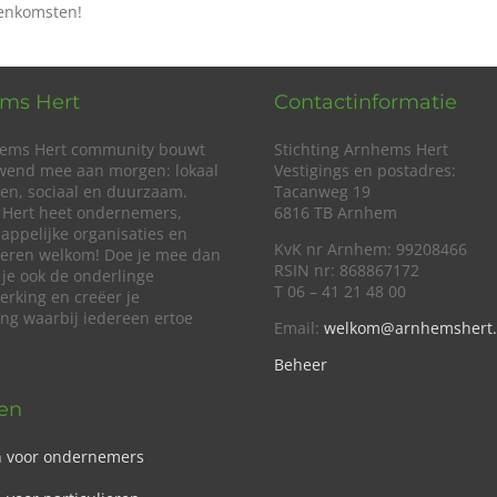
eenkomsten!
ms Hert
Contactinformatie
ems Hert community bouwt
Stichting Arnhems Hert
wend mee aan morgen: lokaal
Vestigings en postadres:
en, sociaal en duurzaam.
Tacanweg 19
Hert heet ondernemers,
6816 TB Arnhem
appelijke organisaties en
KvK nr Arnhem: 99208466
lieren welkom! Doe je mee dan
RSIN nr: 868867172
 je ook de onderlinge
T 06 – 41 21 48 00
rking en creëer je
ing waarbij iedereen ertoe
Email:
welkom@arnhemshert.
Beheer
ven
n voor ondernemers