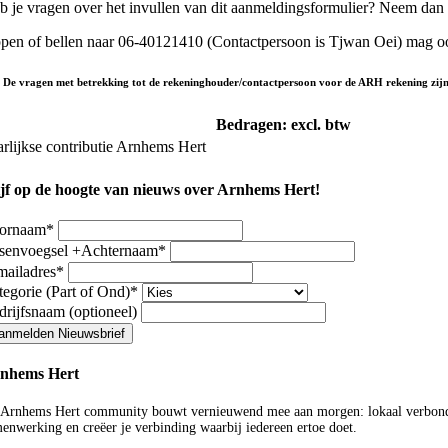
b je vragen over het invullen van dit aanmeldingsformulier? Neem dan 
pen of bellen naar 06-40121410 (Contactpersoon is Tjwan Oei) mag o
 De vragen met betrekking tot de rekeninghouder/contactpersoon voor de ARH rekening zijn 
Bedragen: excl. btw
arlijkse contributie Arnhems Hert
ijf op de hoogte van nieuws over Arnhems Hert!
ornaam
*
ssenvoegsel +Achternaam
*
mailadres
*
tegorie (Part of Ond)
*
drijfsnaam (optioneel)
anmelden Nieuwsbrief
nhems Hert
Arnhems Hert community bouwt vernieuwend mee aan morgen: lokaal verbonden,
enwerking en creëer je verbinding waarbij iedereen ertoe doet.