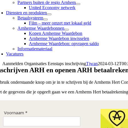
Partners buiten de regio Arnhem
United Economy netwerk
Diensten en produkten
Betaalsysteem
Film – meer omzet met lokaal geld
Arnhemse Waardebonnen
Kopen Arnhemse Waardebon
Arnhemse Waardebon inwisselen
Arnhemse Waardebon: opvragen saldo
Informatiemateriaal
Vacatures
Aanmelden Organisaties Eenstaps inschrijving
Tjwan
2024-03-12T00:
nschrijven ARH en openen ARH betaalrekeni
bruik onderstaande knop om je in te schrijven bij de Arnhems Hert Comm
t de gegevens die je opgeeft gaan we een Arnhems Hert betaalrekening 
Voornaam *