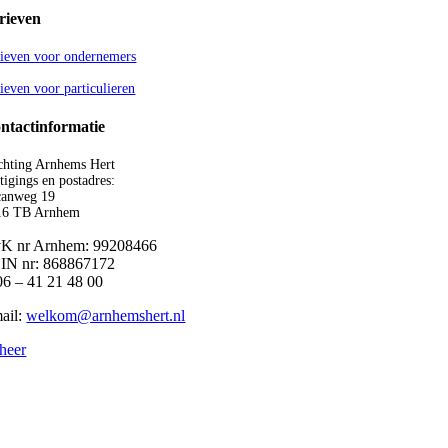
rieven
rieven voor ondernemers
ieven voor particulieren
ntactinformatie
chting Arnhems Hert
tigings en postadres:
canweg 19
16 TB Arnhem
K nr Arnhem: 99208466
IN nr: 868867172
06 – 41 21 48 00
ail:
welkom@arnhemshert.nl
heer