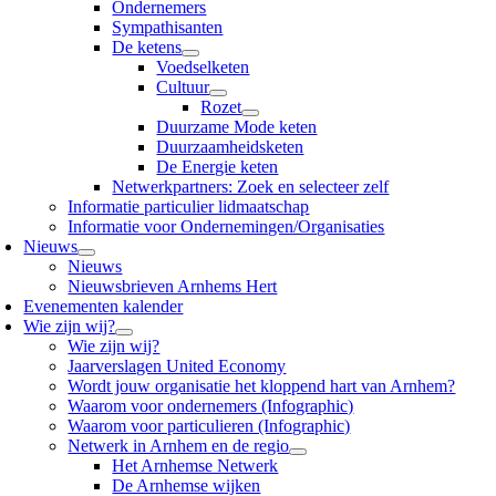
Ondernemers
Sympathisanten
De ketens
Voedselketen
Cultuur
Rozet
Duurzame Mode keten
Duurzaamheidsketen
De Energie keten
Netwerkpartners: Zoek en selecteer zelf
Informatie particulier lidmaatschap
Informatie voor Ondernemingen/Organisaties
Nieuws
Nieuws
Nieuwsbrieven Arnhems Hert
Evenementen kalender
Wie zijn wij?
Wie zijn wij?
Jaarverslagen United Economy
Wordt jouw organisatie het kloppend hart van Arnhem?
Waarom voor ondernemers (Infographic)
Waarom voor particulieren (Infographic)
Netwerk in Arnhem en de regio
Het Arnhemse Netwerk
De Arnhemse wijken