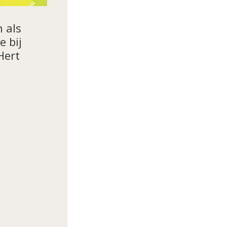
n als
e bij
Hert